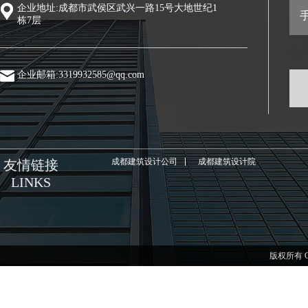
企业地址:成都市武侯区武兴一路15号大地世纪1
手
栋7层
企业邮箱:3319932585@qq.com
成都建筑设计公司
成都建筑设计院
友情链接
LINKS
版权所有 C